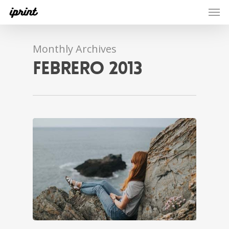
Men
Skip
to
main
Monthly Archives
content
febrero 2013